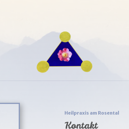



Heilpraxis am Rosental
Kontakt