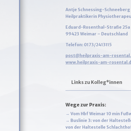
Antje Schnessing-Schneeberg
Heilpraktikerin Physiotherapeu
Eduard-Rosenthal-Straße 25a
99423 Weimar – Deutschland
Telefon: 0173/2413115
post@heilpraxis-am-rosental
www.heilpraxis-am-rosental.
Links zu Kolleg*innen
Wege zur Praxis:
→
Vom Hbf Weimar 10 min Fuß
→
Buslinie 3: von der Halteste
von der Haltestelle Schlachth